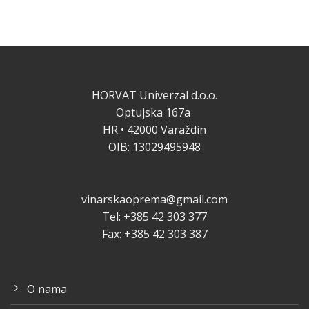
HORVAT Univerzal d.o.o.
Optujska 167a
HR • 42000 Varaždin
OIB: 13029495948
vinarskaoprema@gmail.com
Tel: +385 42 303 377
Fax: +385 42 303 387
O nama