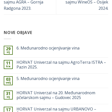
sajmu AGRA – Gornja
sajmu WineOS – Osijek
Radgona 2023.
2024.
NOVE OBJAVE
6. Međunarodno ocjenjivanje vina
29
sij
Nema
komentara
na
HORVAT Univerzal na sajmu AgroTerra ISTRA –
11
6.
tra
Međunarodno
Pazin 2025.
ocjenjivanje
Nema
vina
komentara
5. Međunarodno ocjenjivanje vina
03
na
HORVAT
velj
Nema
Univerzal
komentara
na
na
sajmu
HORVAT Univerzal na 20. Međunarodnom
31
5.
AgroTerra
sij
Međunarodno
pčelarskom sajmu – Gudovec 2025
ISTRA
ocjenjivanje
–
Nema
vina
Pazin
komentara
2025.
HORVAT Univerzal na sajmu URBANOVO –
17
na