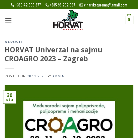
Skip
+385 42 303 377
+385 98 292 697
vinarskaoprema@gmail.com
to
content
0
NOVOSTI
HORVAT Univerzal na sajmu
CROAGRO 2023 – Zagreb
POSTED ON
30.11.2023
BY
ADMIN
30
stu