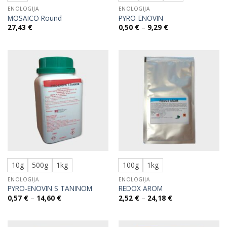
ENOLOGIJA
ENOLOGIJA
MOSAICO Round
PYRO-ENOVIN
Raspon
27,43
€
0,50
€
–
9,29
€
cijena:
od
0,50 €
do
9,29 €
10g
500g
1kg
100g
1kg
ENOLOGIJA
ENOLOGIJA
PYRO-ENOVIN S TANINOM
REDOX AROM
Raspon
Raspon
0,57
€
–
14,60
€
2,52
€
–
24,18
€
cijena:
cijena:
od
od
0,57 €
2,52 €
do
do