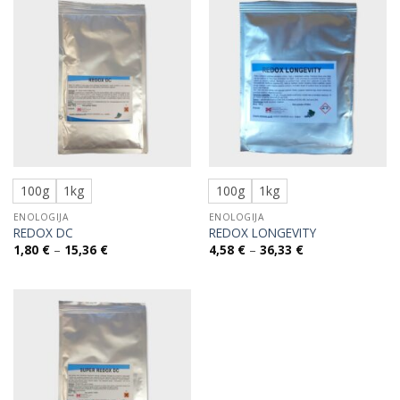
14,60 €
24,18 €
100g
1kg
100g
1kg
ENOLOGIJA
ENOLOGIJA
REDOX DC
REDOX LONGEVITY
Raspon
Raspon
1,80
€
–
15,36
€
4,58
€
–
36,33
€
cijena:
cijena:
od
od
1,80 €
4,58 €
do
do
15,36 €
36,33 €