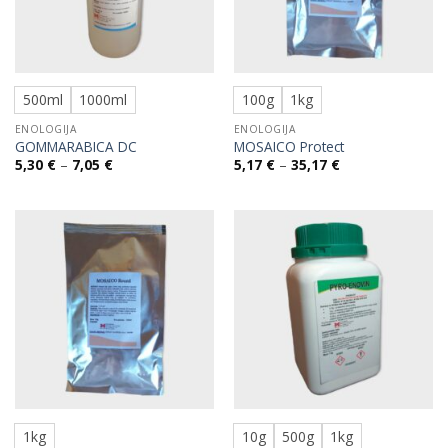
500ml
1000ml
100g
1kg
ENOLOGIJA
ENOLOGIJA
GOMMARABICA DC
MOSAICO Protect
Raspon
Raspon
5,30
€
–
7,05
€
5,17
€
–
35,17
€
cijena:
cijena:
od
od
5,30 €
5,17 €
do
do
7,05 €
35,17 €
1kg
10g
500g
1kg