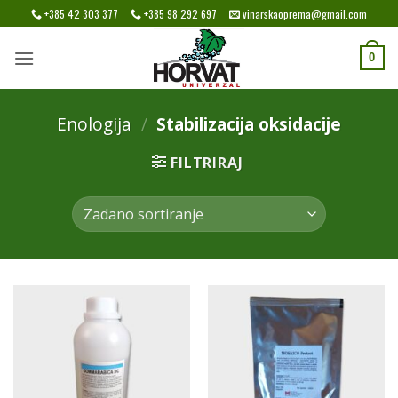
Skip
+385 42 303 377
+385 98 292 697
vinarskaoprema@gmail.com
to
content
0
Enologija
/
Stabilizacija oksidacije
FILTRIRAJ