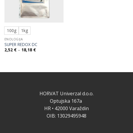
100g
1kg
ENOLOGIJA
SUPER REDOX DC
Raspon
2,52
€
–
18,18
€
cijena:
od
2,52 €
do
18,18 €
HORVAT Univerzal d.o.o.
Optujska 167a
HR • 42000 Varaždin
OIB: 13029495948