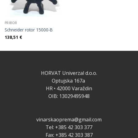
PRIBOR
Schneider rotor 15000-B
138,51
€
HORVAT Univerzal d.o.o.
Optujska 167a
HR • 42000 Varaždin
OIB: 13029495948
vinarskaoprema@gmail.com
Tel: +385 42 303 377
Fax: +385 42 303 387