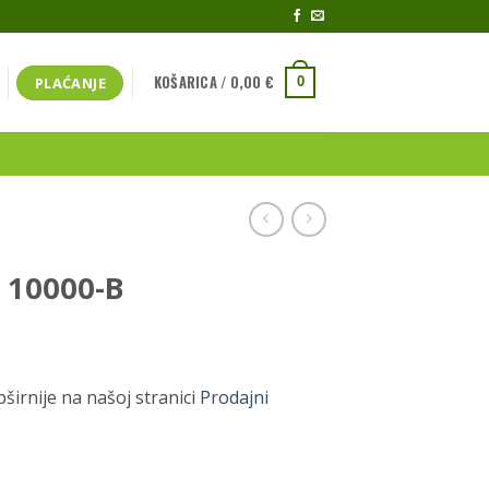
KOŠARICA /
0,00
€
PLAĆANJE
0
r 10000-B
širnije na našoj stranici
Prodajni
čina