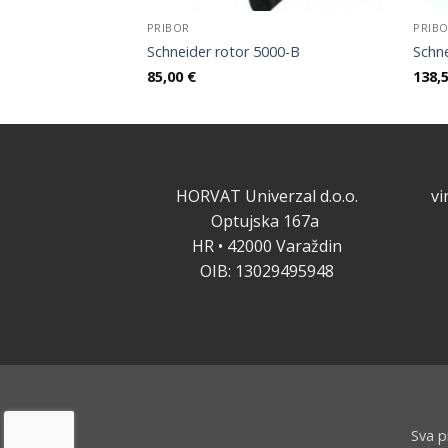
PRIBOR
PRIB
Schneider rotor 5000-B
Schn
85,00
€
138,
HORVAT Univerzal d.o.o.
v
Optujska 167a
HR • 42000 Varaždin
OIB: 13029495948
Sva p