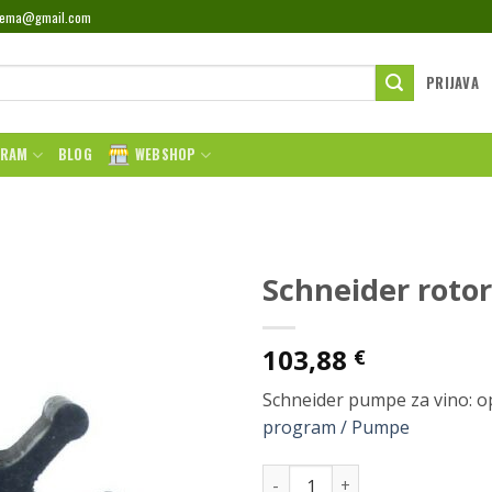
rema@gmail.com
PRIJAVA
GRAM
BLOG
WEBSHOP
Schneider roto
103,88
€
Schneider pumpe za vino: op
program / Pumpe
Schneider rotor 10000-B koli