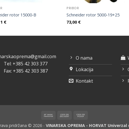
OR
PRIBOR
eider rotor 15000-B
Schneider rotor 5000-19+25
51
€
73,00
€
inarskaoprema@gmail.com
O nama
Tel: +385 42 303 377
Lokacija
Fax: +385 42 303 387
Kontakt
Bank
Cash
Cash
Transfer
On
on
rava pridržana © 2026 -
VINARSKA OPREMA - HORVAT Univerzal d
Delivery
Pickup