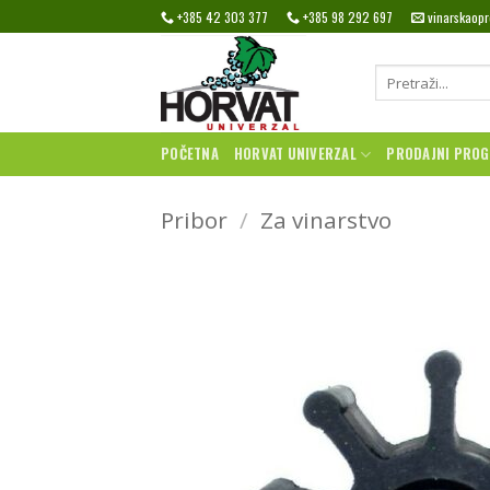
Skip
+385 42 303 377
+385 98 292 697
vinarskaop
to
content
Pretraži:
POČETNA
HORVAT UNIVERZAL
PRODAJNI PRO
Pribor
/
Za vinarstvo