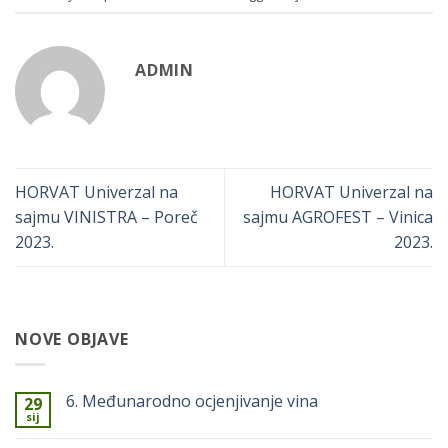
ADMIN
HORVAT Univerzal na
HORVAT Univerzal na
sajmu VINISTRA – Poreč
sajmu AGROFEST – Vinica
2023.
2023.
NOVE OBJAVE
6. Međunarodno ocjenjivanje vina
29
sij
Nema
komentara
na