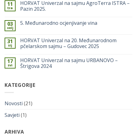
HORVAT Univerzal na sajmu AgroTerra ISTRA –
11
6.
tra
Međunarodno
Pazin 2025.
ocjenjivanje
Nema
vina
komentara
5. Međunarodno ocjenjivanje vina
03
na
HORVAT
velj
Nema
Univerzal
komentara
na
na
sajmu
HORVAT Univerzal na 20. Međunarodnom
31
5.
AgroTerra
sij
Međunarodno
pčelarskom sajmu – Gudovec 2025
ISTRA
ocjenjivanje
–
Nema
vina
Pazin
komentara
2025.
HORVAT Univerzal na sajmu URBANOVO –
17
na
HORVAT
svi
Štrigova 2024
Univerzal
na
Nema
20.
komentara
Međunarodnom
na
KATEGORIJE
pčelarskom
HORVAT
sajmu
Univerzal
–
na
Gudovec
sajmu
2025
URBANOVO
Novosti
(21)
–
Štrigova
2024
Savjeti
(1)
ARHIVA