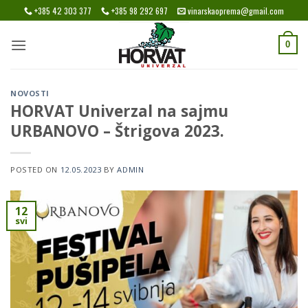
Skip
+385 42 303 377
+385 98 292 697
vinarskaoprema@gmail.com
to
content
0
NOVOSTI
HORVAT Univerzal na sajmu
URBANOVO – Štrigova 2023.
POSTED ON
12.05.2023
BY
ADMIN
12
svi