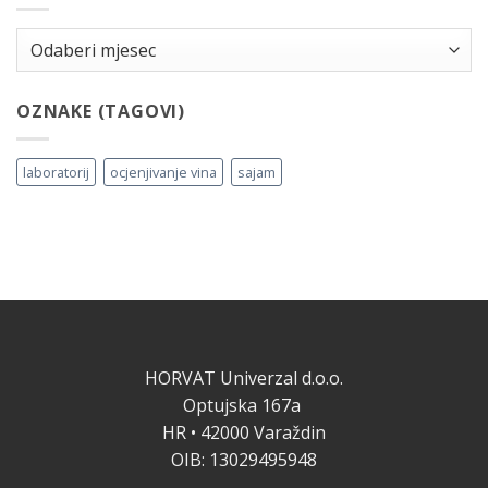
Arhiva
OZNAKE (TAGOVI)
laboratorij
ocjenjivanje vina
sajam
HORVAT Univerzal d.o.o.
Optujska 167a
HR • 42000 Varaždin
OIB: 13029495948