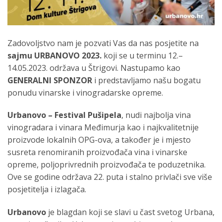
Zadovoljstvo nam je pozvati Vas da nas posjetite na
sajmu URBANOVO 2023.
koji se u terminu 12.–
14.05.2023. održava u Štrigovi. Nastupamo kao
GENERALNI SPONZOR
i predstavljamo našu bogatu
ponudu vinarske i vinogradarske opreme.
Urbanovo – Festival Pušipela
, nudi najbolja vina
vinogradara i vinara Međimurja kao i najkvalitetnije
proizvode lokalnih OPG-ova, a također je i mjesto
susreta renomiranih proizvođača vina i vinarske
opreme, poljoprivrednih proizvođača te poduzetnika.
Ove se godine održava 22. puta i stalno privlači sve više
posjetitelja i izlagača.
Urbanovo
je blagdan koji se slavi u čast svetog Urbana,