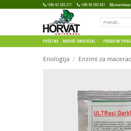
Skip
+385 42 303 377
+385 98 292 697
vinarskaop
to
content
Pretraži:
POČETNA
HORVAT UNIVERZAL
PRODAJNI PRO
Enologija
/
Enzimi za macerac