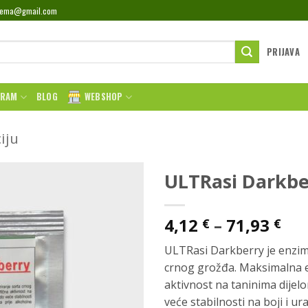
rema@gmail.com
PRIJAVA
GRAM
BLOG
WEBSHOP
iju
ULTRasi Darkbe
Ra
4,12
–
71,93
€
€
cij
ULTRasi Darkberry je enzim 
od
crnog grožđa. Maksimalna ek
4,1
aktivnost na taninima dijel
do
veće stabilnosti na boji i 
71,