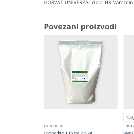
HORVAT UNIVERZAL d.o.o. HR-Varaždin
Povezani proizvodi
100
ENOLOGIJA
ENOL
Enoperlite 1 Extra 2,5 kg
wynT