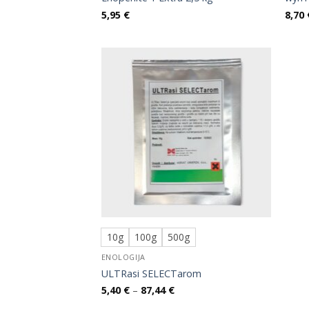
5,95
€
8,70
10g
100g
500g
ENOLOGIJA
ULTRasi SELECTarom
Raspon
5,40
€
–
87,44
€
cijena:
od