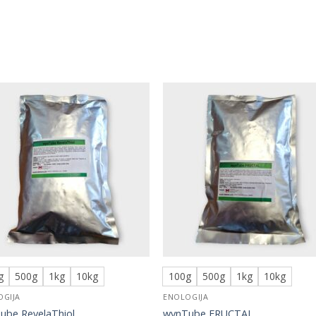
g
500g
1kg
10kg
100g
500g
1kg
10kg
OGIJA
ENOLOGIJA
ube RevelaThiol
wynTube FRUCTAL