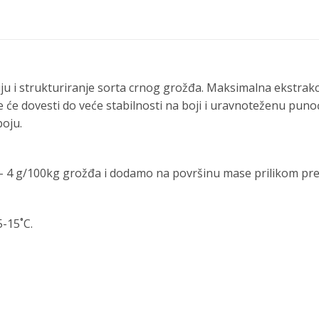
u i strukturiranje sorta crnog grožđa. Maksimalna ekstrakcij
 će dovesti do veće stabilnosti na boji i uravnoteženu punoć
boju.
– 4 g/100kg grožđa i dodamo na površinu mase prilikom preš
-15˚C.