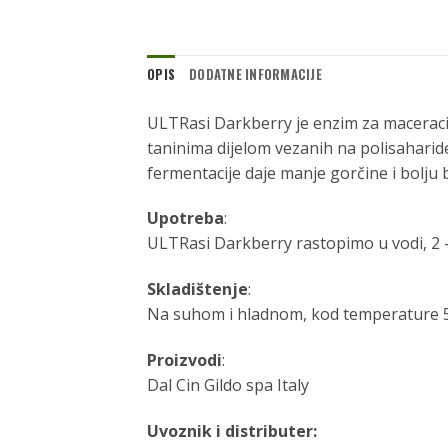
OPIS
DODATNE INFORMACIJE
ULTRasi Darkberry je enzim za maceracij
taninima dijelom vezanih na polisaharide
fermentacije daje manje gorčine i bolju 
Upotreba
:
ULTRasi Darkberry rastopimo u vodi, 2 
Skladištenje
:
Na suhom i hladnom, kod temperature 5
Proizvodi
:
Dal Cin Gildo spa Italy
Uvoznik i distributer: