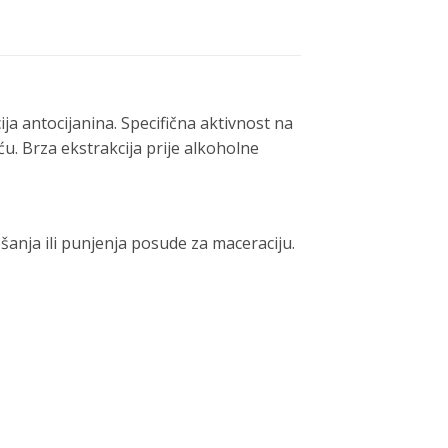
a antocijanina. Specifična aktivnost na
u. Brza ekstrakcija prije alkoholne
anja ili punjenja posude za maceraciju.