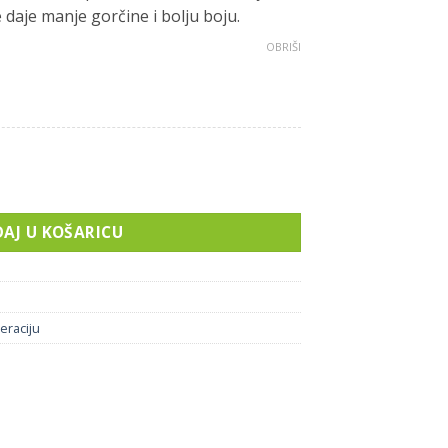
 daje manje gorčine i bolju boju.
OBRIŠI
AJ U KOŠARICU
eraciju