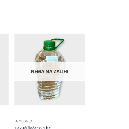
NEMA NA ZALIHI
ENOLOGIJA
Tekući šećer 6,5 kg