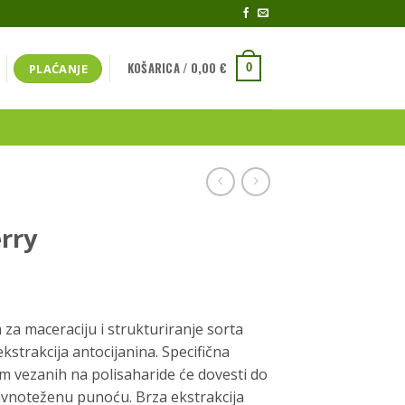
KOŠARICA /
0,00
€
PLAĆANJE
0
rry
spon
ena:
za maceraciju i strukturiranje sorta
strakcija antocijanina. Specifična
2 €
om vezanih na polisaharide će dovesti do
uravnoteženu punoću. Brza ekstrakcija
93 €