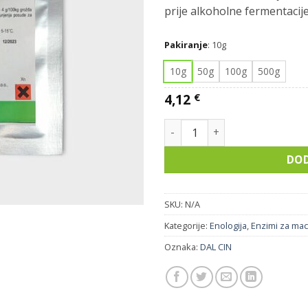
prije alkoholne fermentacije
Pakiranje
:
10g
10g
50g
100g
500g
4,12
€
ULTRasi Darkberry količina
DOD
SKU:
N/A
Kategorije:
Enologija
,
Enzimi za mac
Oznaka:
DAL CIN