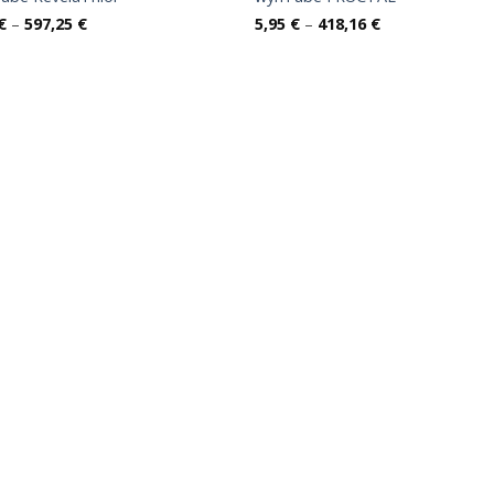
Raspon
Raspon
€
–
597,25
€
5,95
€
–
418,16
€
cijena:
cijena:
od
od
8,70 €
5,95 €
do
do
597,25 €
418,16 €