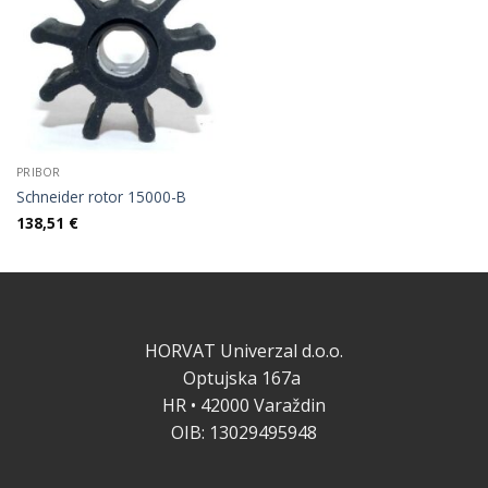
PRIBOR
Schneider rotor 15000-B
138,51
€
HORVAT Univerzal d.o.o.
Optujska 167a
HR • 42000 Varaždin
OIB: 13029495948