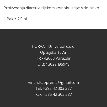
Proizvodnja diacetila tijekom koinokulacije: Vrlo nisko
1 Pak = 2.5 hl
HORVAT Univerzal d.o.o.
Optujska 167a
HR • 42000 Varaždin
OIB: 13029495948
vinarskaoprema@gmail.com
Tel: +385 42 303 377
Fax: +385 42 303 387