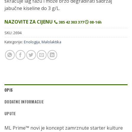
skraćuje lag fazu i može brzo degradirati sadržaj
jabučne kiseline do 3 g/L.
NAZOVITE ZA CIJENU
385 42 303 377
08-16h
SKU:
2694
Kategorije:
Enologija
,
Malolaktika
OPIS
DODATNE INFORMACIJE
UPUTE
ML Prime™ novi je koncept zamrznute starter kulture