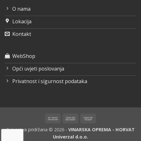
O nama
Lokacija
Kontakt
WebShop
Opći uvjeti poslovanja
Privatnost i sigurnost podataka
Bank
Cash
Cash
Transfer
On
on
Sva prava pridržana © 2026 -
VINARSKA OPREMA - HORVAT
Delivery
Pickup
Univerzal d.o.o.