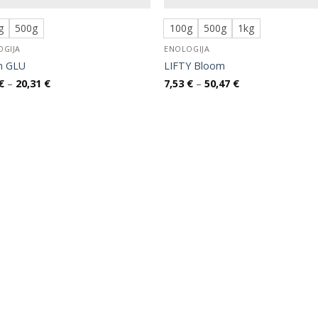
g
500g
100g
500g
1kg
OGIJA
ENOLOGIJA
m GLU
LIFTY Bloom
Raspon
Raspon
€
–
20,31
€
7,53
€
–
50,47
€
cijena:
cijena:
od
od
7,68 €
7,53 €
do
do
20,31 €
50,47 €