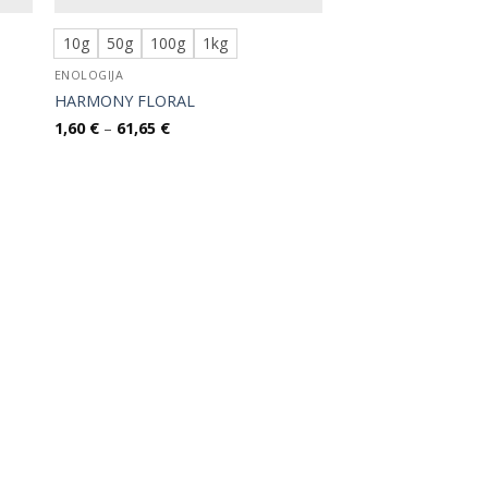
10g
50g
100g
1kg
ENOLOGIJA
HARMONY FLORAL
Raspon
1,60
€
–
61,65
€
cijena:
od
1,60 €
do
61,65 €