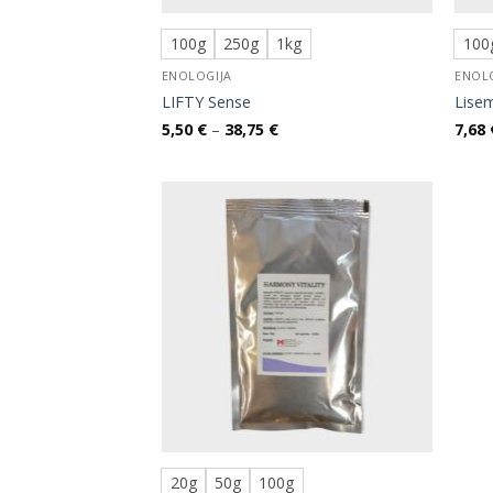
100g
250g
1kg
100
ENOLOGIJA
ENOL
LIFTY Sense
Lise
Raspon
5,50
€
–
38,75
€
7,68
cijena:
od
5,50 €
do
38,75 €
20g
50g
100g