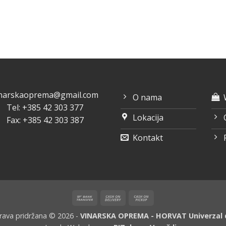
inarskaoprema@gmail.com
O nama
Tel: +385 42 303 377
Lokacija
Fax: +385 42 303 387
Kontakt
Bank
Cash
Cash
Transfer
On
on
rava pridržana © 2026 -
VINARSKA OPREMA - HORVAT Univerzal d
Delivery
Pickup