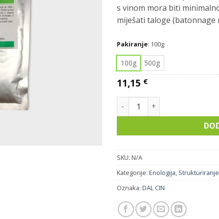
s vinom mora biti minimalno
miješati taloge (batonnage
Pakiranje
:
100g
100g
500g
11,15
€
HARMONY FULL količina
DOD
SKU:
N/A
Kategorije:
Enologija
,
Strukturiranje
Oznaka:
DAL CIN