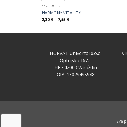
ENOLOGIJA
HARMONY VITALITY
Raspon
2,80
€
–
7,55
€
cijena:
od
2,80 €
do
7,55 €
HORVAT Univerzal d.o.o.
v
Optujska 167a
HR • 42000 Varaždin
OIB: 13029495948
Sva p