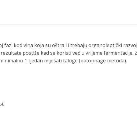
oj fazi kod vina koja su oštra i i trebaju organoleptički razv
čne rezultate postiže kad se koristi već u vrijeme fermentacij
 minimalno 1 tjedan miješati taloge (batonnage metoda).
i.