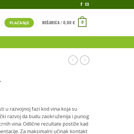
KOŠARICA /
0,00
€
PLAĆANJE
0
L
aspon
jena:
sti u razvojnoj fazi kod vina koja su
d
ički razvoj da budu zaokruženija i punog
,15 €
 i crnih vina. Odlične rezultate postiže kad
o
rmentacije. Za maksimalni učinak kontakt
,85 €