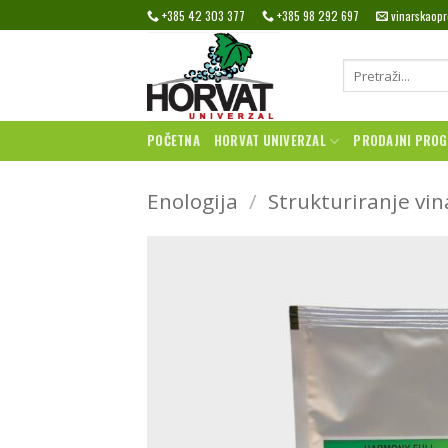
Skip
+385 42 303 377
+385 98 292 697
vinarskaop
to
content
Pretraži:
POČETNA
HORVAT UNIVERZAL
PRODAJNI PRO
Enologija
/
Strukturiranje vin