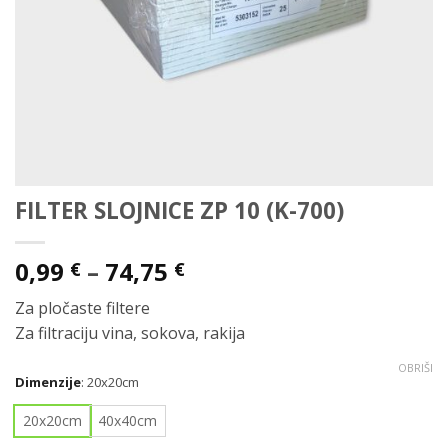
FILTER SLOJNICE ZP 10 (K-700)
Raspon
0,99
–
74,75
€
€
cijena:
Za pločaste filtere
od
Za filtraciju vina, sokova, rakija
0,99 €
do
OBRIŠI
Dimenzije
:
20x20cm
74,75 €
20x20cm
40x40cm