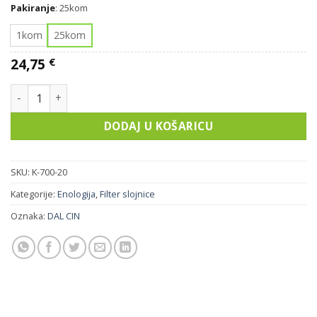
Pakiranje
:
25kom
1kom
25kom
24,75
€
FILTER SLOJNICE ZP 10 (K-700) količina
DODAJ U KOŠARICU
SKU:
K-700-20
Kategorije:
Enologija
,
Filter slojnice
Oznaka:
DAL CIN