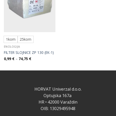
1kom
25kom
ENOLOGIJA
FILTER SLOJNICE ZP 130 (EK-1)
Raspon
0,99
€
–
74,75
€
cijena:
od
0,99 €
do
74,75 €
HORVAT Univerzal d.o.o.
Optujska 167a
HR • 42000 Varaždin
OIB: 13029495948