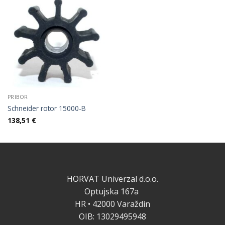
PRIBOR
Schneider rotor 15000-B
138,51
€
HORVAT Univerzal d.o.o.
Optujska 167a
HR • 42000 Varaždin
OIB: 13029495948