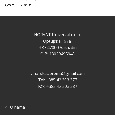
Raspon
3,25
€
–
12,85
€
cijena:
od
3,25 €
do
12,85 €
HORVAT Univerzal d.o.o.
Optujska 167a
HR • 42000 Varaždin
OIB: 13029495948
vinarskaoprema@gmail.com
Tel: +385 42 303 377
Fax: +385 42 303 387
O nama