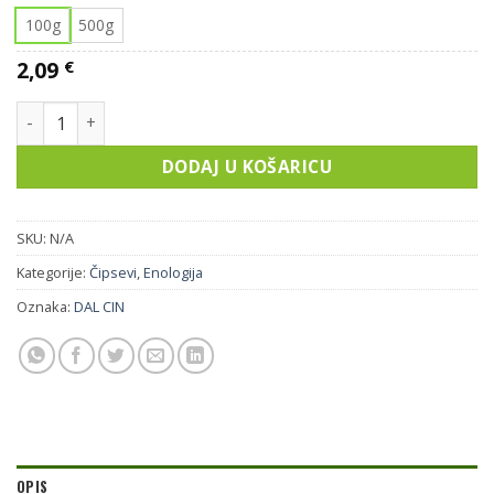
100g
500g
2,09
€
ČIPS HOUSE A količina
DODAJ U KOŠARICU
SKU:
N/A
Kategorije:
Čipsevi
,
Enologija
Oznaka:
DAL CIN
OPIS