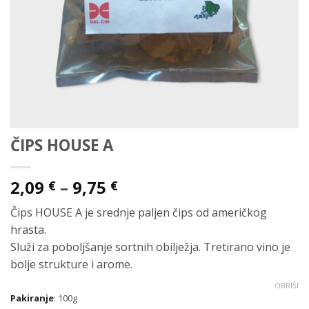
ČIPS HOUSE A
Raspon
2,09
–
9,75
€
€
cijena:
Čips HOUSE A je srednje paljen čips od američkog
od
hrasta.
2,09 €
Služi za poboljšanje sortnih obilježja. Tretirano vino je
do
bolje strukture i arome.
9,75 €
OBRIŠI
Pakiranje
:
100g