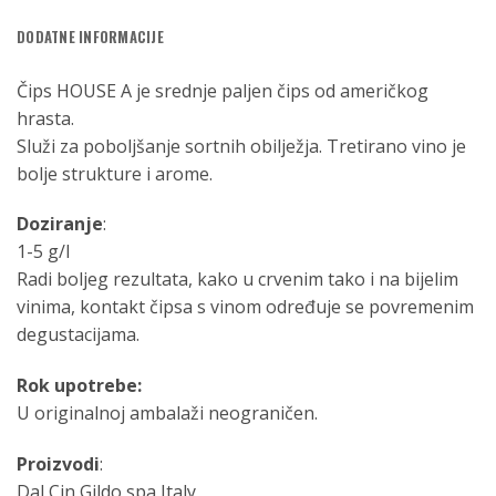
DODATNE INFORMACIJE
Čips HOUSE A je srednje paljen čips od američkog
hrasta.
Služi za poboljšanje sortnih obilježja. Tretirano vino je
bolje strukture i arome.
Doziranje
:
1-5 g/l
Radi boljeg rezultata, kako u crvenim tako i na bijelim
vinima, kontakt čipsa s vinom određuje se povremenim
degustacijama.
Rok upotrebe:
U originalnoj ambalaži neograničen.
Proizvodi
:
Dal Cin Gildo spa Italy