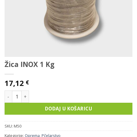
Žica INOX 1 Kg
17,12
€
Žica INOX 1 Kg količina
DODAJ U KOŠARICU
SKU:
M50
Kategorije:
Oprema
,
Pčelarstvo