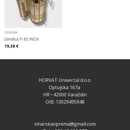
OPREMA
Dimilica FI 85 INOX
19,38
€
HORVAT Univerzal d.o.o.
Optujska 167a
HR • 42000 Varaždin
OIB: 13029495948
vinarskaoprema@gmail.com