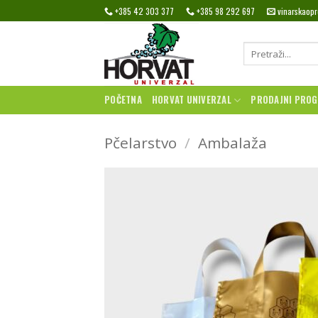
Skip
+385 42 303 377
+385 98 292 697
vinarskaop
to
content
Pretraži:
POČETNA
HORVAT UNIVERZAL
PRODAJNI PRO
Pčelarstvo
/
Ambalaža