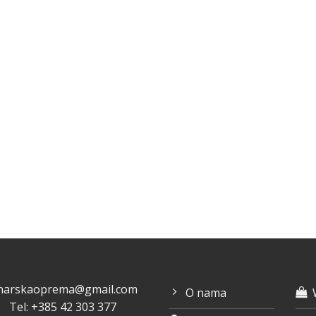
inarskaoprema@gmail.com
O nama
Tel: +385 42 303 377