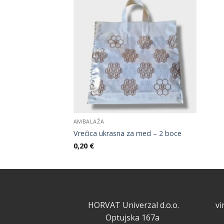
AMBALAŽA
Vrećica ukrasna za med – 2 boce
0,20
€
HORVAT Univerzal d.o.o.
v
Optujska 167a