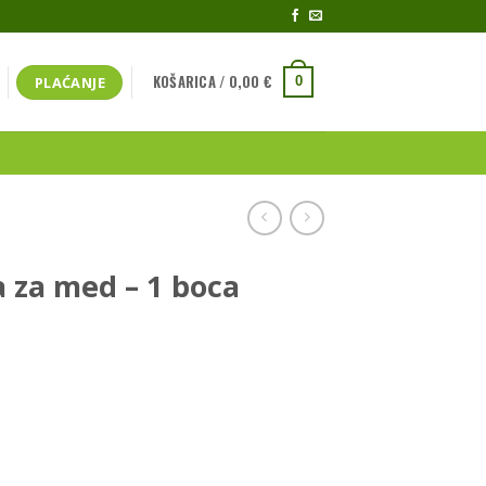
KOŠARICA /
0,00
€
PLAĆANJE
0
 za med – 1 boca
oca količina