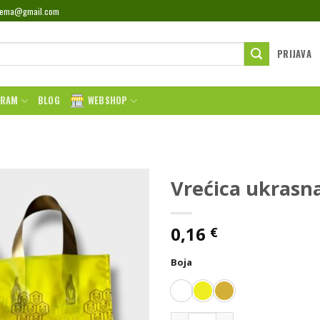
rema@gmail.com
PRIJAVA
GRAM
BLOG
WEBSHOP
Vrećica ukrasna
0,16
€
Boja
Vrećica ukrasna za med - 1 b