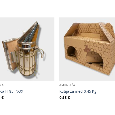
MA
AMBALAŽA
ica FI 85 INOX
Kutija za med 0,45 Kg
8
€
0,53
€