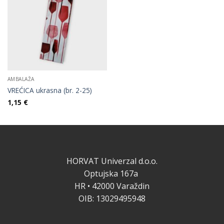
AMBALAŽA
VREĆICA ukrasna (br. 2-25)
1,15
€
HORVAT Univerzal d.o.o.
Optujska 167a
HR • 42000 Varaždin
OIB: 13029495948