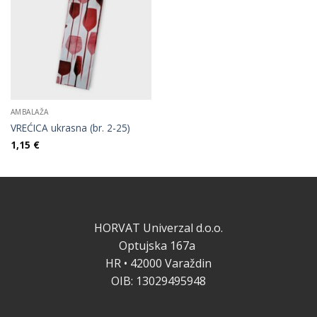
AMBALAŽA
VREĆICA ukrasna (br. 2-25)
1,15
€
HORVAT Univerzal d.o.o.
Optujska 167a
HR • 42000 Varaždin
OIB: 13029495948