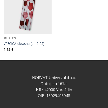
AMBALAŽA
VREĆICA ukrasna (br. 2-25)
1,15
€
HORVAT Univerzal d.o.o.
Optujska 167a
HR • 42000 Varaždin
OIB: 13029495948