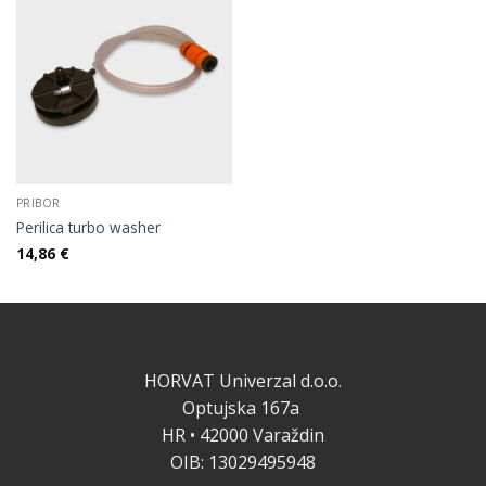
PRIBOR
Perilica turbo washer
14,86
€
HORVAT Univerzal d.o.o.
Optujska 167a
HR • 42000 Varaždin
OIB: 13029495948