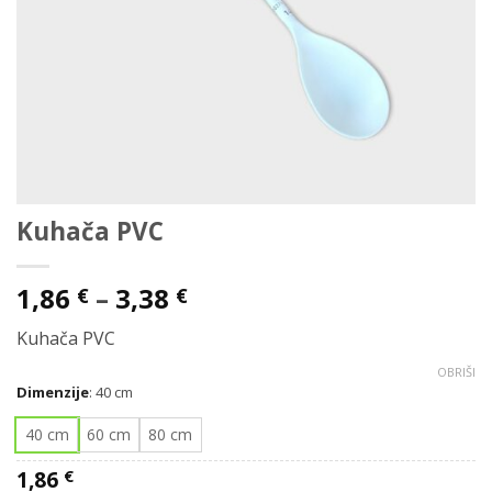
Kuhača PVC
Raspon
1,86
–
3,38
€
€
cijena:
Kuhača PVC
od
1,86 €
OBRIŠI
Dimenzije
:
40 cm
do
3,38 €
40 cm
60 cm
80 cm
1,86
€