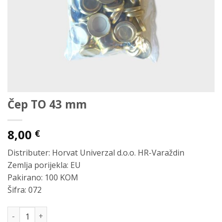
Čep TO 43 mm
8,00
€
Distributer: Horvat Univerzal d.o.o. HR-Varaždin
Zemlja porijekla: EU
Pakirano: 100 KOM
Šifra: 072
Čep TO 43 mm količina