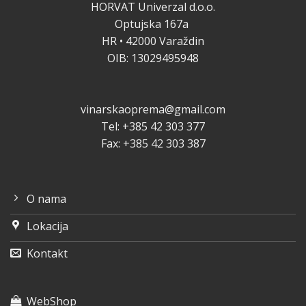
HORVAT Univerzal d.o.o.
Optujska 167a
HR • 42000 Varaždin
OIB: 13029495948
vinarskaoprema@gmail.com
Tel: +385 42 303 377
Fax: +385 42 303 387
O nama
Lokacija
Kontakt
WebShop